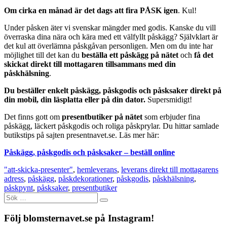
Om cirka en månad är det dags att fira PÅSK igen
. Kul!
Under påsken äter vi svenskar mängder med godis. Kanske du vill
överraska dina nära och kära med ett välfyllt påskägg? Självklart är
det kul att överlämna påskgåvan personligen. Men om du inte har
möjlighet till det kan du
beställa ett påskägg på nätet
och
få det
skickat direkt till mottagaren tillsammans med din
påskhälsning
.
Du beställer enkelt påskägg, påskgodis och påsksaker direkt på
din mobil, din läsplatta eller på din dator.
Supersmidigt!
Det finns gott om
presentbutiker på nätet
som erbjuder fina
påskägg, läckert påskgodis och roliga påskprylar. Du hittar samlade
butikstips på sajten presentnavet.se. Läs mer här:
Påskägg, påskgodis och påsksaker – beställ online
"att-skicka-presenter"
,
hemleverans
,
leverans direkt till mottagarens
adress
,
påskägg
,
påskdekorationer
,
påskgodis
,
påskhälsning
,
påskpynt
,
påsksaker
,
presentbutiker
Sök
efter:
Följ blomsternavet.se på Instagram!