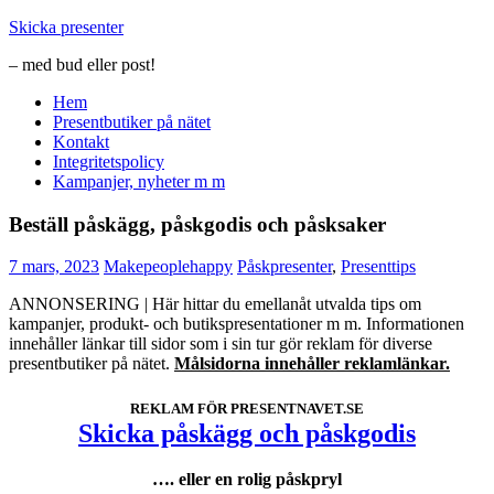
Hoppa
Skicka presenter
till
– med bud eller post!
innehåll
Hem
Presentbutiker på nätet
Kontakt
Integritetspolicy
Kampanjer, nyheter m m
Beställ påskägg, påskgodis och påsksaker
7 mars, 2023
Makepeoplehappy
Påskpresenter
,
Presenttips
ANNONSERING | Här hittar du emellanåt utvalda tips om
kampanjer, produkt- och butikspresentationer m m. Informationen
innehåller länkar till sidor som i sin tur gör reklam för diverse
presentbutiker på nätet.
Målsidorna innehåller reklamlänkar.
REKLAM FÖR PRESENTNAVET.SE
Skicka påskägg och påskgodis
…. eller en rolig påskpryl