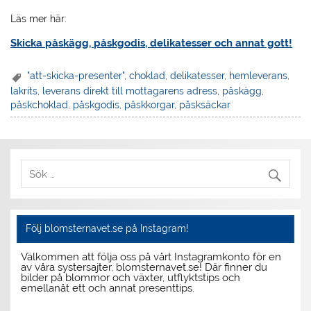
Läs mer här:
Skicka påskägg, påskgodis, delikatesser och annat gott!
"att-skicka-presenter"
,
choklad
,
delikatesser
,
hemleverans
,
lakrits
,
leverans direkt till mottagarens adress
,
påskägg
,
påskchoklad
,
påskgodis
,
påskkorgar
,
påsksäckar
Följ blomsternavet.se på Instagram!
Välkommen att följa oss på vårt Instagramkonto för en
av våra systersajter, blomsternavet.se! Där finner du
bilder på blommor och växter, utflyktstips och
emellanåt ett och annat presenttips.