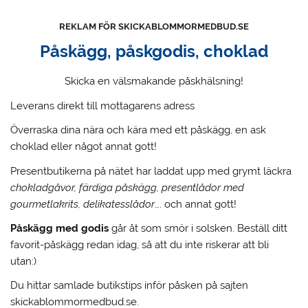
REKLAM FÖR SKICKABLOMMORMEDBUD.SE
Påskägg, påskgodis, choklad
Skicka en välsmakande påskhälsning!
Leverans direkt till mottagarens adress
Överraska dina nära och kära med ett påskägg, en ask
choklad eller något annat gott!
Presentbutikerna på nätet har laddat upp med grymt läckra
chokladgåvor, färdiga påskägg, presentlådor med
gourmetlakrits, delikatesslådor
…. och annat gott!
Påskägg med godis
går åt som smör i solsken. Beställ ditt
favorit-påskägg redan idag, så att du inte riskerar att bli
utan:)
Du hittar samlade butikstips inför påsken på sajten
skickablommormedbud.se.