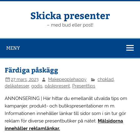
Hoppa
till
innehåll
Skicka presenter
– med bud eller post!
MENY
Färdiga påskägg
27 mars, 2023
Makepeoplehappy
choklad
,
delikatesser
,
godis
,
påskpresent
,
Presenttips
ANNONSERING | Här hittar du emellanåt utvalda tips om
kampanjer, produkt- och butikspresentationer m m.
Informationen innehåller länkar till sidor som i sin tur gör
reklam för diverse presentbutiker på nätet.
Målsidorna
innehåller reklamlänkar.