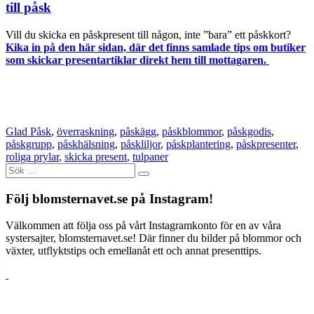
till påsk
Vill du skicka en påskpresent till någon, inte ”bara” ett påskkort?
Kika in på den här sidan, där det finns samlade tips om butiker
som skickar presentartiklar direkt hem till mottagaren.
Glad Påsk
,
överraskning
,
påskägg
,
påskblommor
,
påskgodis
,
påskgrupp
,
påskhälsning
,
påskliljor
,
påskplantering
,
påskpresenter
,
roliga prylar
,
skicka present
,
tulpaner
Sök
efter:
Följ blomsternavet.se på Instagram!
Välkommen att följa oss på vårt Instagramkonto för en av våra
systersajter, blomsternavet.se! Där finner du bilder på blommor och
växter, utflyktstips och emellanåt ett och annat presenttips.