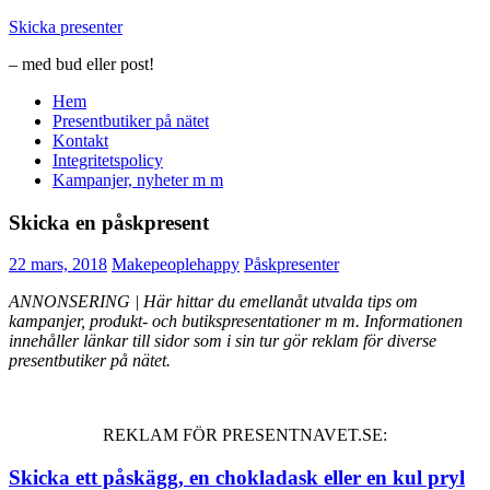
Hoppa
Skicka presenter
till
– med bud eller post!
innehåll
Hem
Presentbutiker på nätet
Kontakt
Integritetspolicy
Kampanjer, nyheter m m
Skicka en påskpresent
22 mars, 2018
Makepeoplehappy
Påskpresenter
ANNONSERING | Här hittar du emellanåt utvalda tips om
kampanjer, produkt- och butikspresentationer m m. Informationen
innehåller länkar till sidor som i sin tur gör reklam för diverse
presentbutiker på nätet.
REKLAM FÖR PRESENTNAVET.SE:
Skicka ett påskägg, en chokladask eller en kul pryl