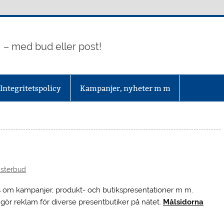
– med bud eller post!
Integritetspolicy
Kampanjer, nyheter m m
sterbud
s om kampanjer, produkt- och butikspresentationer m m.
ur gör reklam för diverse presentbutiker på nätet.
Målsidorna