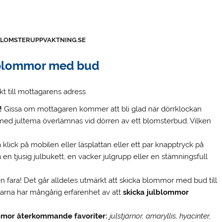
BLOMSTERUPPVAKTNING.SE
lblommor med bud
kt till mottagarens adress
!
Gissa om mottagaren kommer att bli glad när dörrklockan
med jultema överlämnas vid dörren av ett blomsterbud. Vilken
klick på mobilen eller läsplattan eller ett par knapptryck på
pa en tjusig julbukett, en vacker julgrupp eller en stämningsfull
n fara! Det går alldeles utmärkt att skicka blommor med bud till
arna har mångårig erfarenhet av att
skicka julblommor
ommor återkommande favoriter:
julstjärnor, amaryllis, hyacinter,