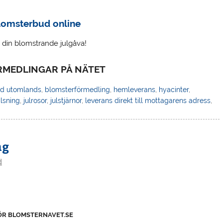
blomsterbud online
d din blomstrande julgåva!
MEDLINGAR PÅ NÄTET
d utomlands
,
blomsterförmedling
,
hemleverans
,
hyacinter
,
älsning
,
julrosor
,
julstjärnor
,
leverans direkt till mottagarens adress
,
ng
d
ÖR BLOMSTERNAVET.SE