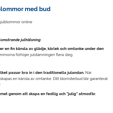
lblommor med bud
 julblommor online
lomstrande julhälsning
r en fin känsla av glädje, kärlek och omtanke under den
mmorna förhöjer julstämningen flera steg.
.
et passar bra in i den traditionella julandan.
När
apas en känsla av omtanke. Ditt blomsterbud blir garanterat
!
met genom att skapa en festlig och ”julig” atmosfär.