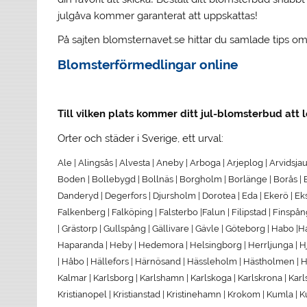
julgåva kommer garanterat att uppskattas!
På sajten blomsternavet.se hittar du samlade tips o
Blomsterförmedlingar online
Till vilken plats kommer ditt jul-blomsterbud att 
Orter och städer i Sverige, ett urval:
Ale | Alingsås | Alvesta | Aneby | Arboga | Arjeplog | Arvidsjau
Boden | Bollebygd | Bollnäs | Borgholm | Borlänge | Borås | B
Danderyd | Degerfors | Djursholm | Dorotea | Eda | Ekerö | Ek
Falkenberg | Falköping | Falsterbo |Falun | Filipstad | Finspå
| Grästorp | Gullspång | Gällivare | Gävle | Göteborg | Habo 
Haparanda | Heby | Hedemora | Helsingborg | Herrljunga | Hjo 
| Håbo | Hällefors | Härnösand | Hässleholm | Hästholmen | Hö
Kalmar | Karlsborg | Karlshamn | Karlskoga | Karlskrona | Karlst
Kristianopel | Kristianstad | Kristinehamn | Krokom | Kumla |