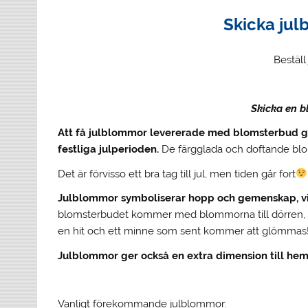
Skicka ju
Beställ
Skicka en b
Att få julblommor levererade med blomsterbud ge
festliga julperioden.
De färgglada och doftande blo
Det är förvisso ett bra tag till jul, men tiden går fort
Julblommor symboliserar hopp och gemenskap, vilk
blomsterbudet kommer med blommorna till dörren, sk
en hit och ett minne som sent kommer att glömmas
Julblommor ger också en extra dimension till hem
Vanligt förekommande julblommor: