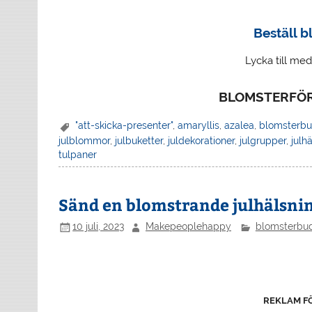
Beställ 
Lycka till me
BLOMSTERFÖR
"att-skicka-presenter"
,
amaryllis
,
azalea
,
blomsterbu
julblommor
,
julbuketter
,
juldekorationer
,
julgrupper
,
julh
tulpaner
Sänd en blomstrande julhälsni
10 juli, 2023
Makepeoplehappy
blomsterbu
REKLAM F