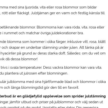
lomma med sina ljusröda, vita eller rosa blommor som bildar
ött eller fläckigt. Julstjärnan ger en varm och festlig känsla till
mpetliknande blommor. Blommorna kan vara röda, vita, rosa eller
 i rummet och matchar övriga juldekorationer bra.
ande blomma som kommer i olika färger, inklusive vitt, rosa, blått
fär och skapar en underbar stämning under julen. Att tänka på är
 hyacinter på grund av deras starka doft. Således: om du vet om
ndvik då dessa blommor!
 trivs i svala temperaturer. Dess vackra blommor kan vara vita,
 du plantera ut julrosen efter blomningen.
pulär julblomma med sina hjärtformade blad och blommor i olika
orm och långa blomningstid gör den till en favorit.
erbud är en glädjefylld upplevelse som sprider julstämning
ingar, jämför utbud och priser på julblommor och välj sedan ut
 och smidigt på din mobil, läsplatta eller dator. Din generösa