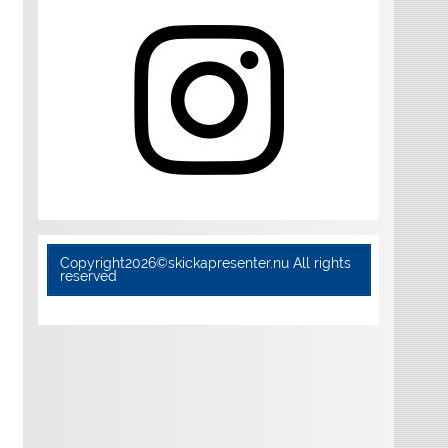
Copyright2026©skickapresenter.nu All rights
reserved