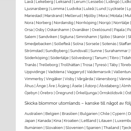
Laxå | Lekeberg | Leksand | Lerum | Lessebo | Lidingö | Lidköp
Ljusnarsberg | Lomma | Ludvika | Luleå | Lund | Lycksele | Lys
Mariestad | Marstrand | Mellerud | Mjölby | Mora | Motala | M
Nora | Norberg | Nordanstig | Norrköping | Norsjö | Norrtälje
Orsa | Osby | Oskarshamn | Ovanåker | Oxelösund | Pajala | Parti
Salem | Sandviken | Sigtuna | Simrishamn | Sjöbo | Skanör | S
Smedjebacken | Sollefteå | Solna | Sorsele | Sotenäs | Staffa
Strömstad | Sundbyberg | Sundsvall | Sunne | Surahammar | Sva
Söderköping | Södertälje | Sölvesborg | Tanum | Tibro | Tidaholm
Tranås | Trelleborg | Trollhättan | Trosa | Tyresö | Täby | Tö
Uppvidinge | Vadstena | Vaggeryd | Valdemarsvik | Vallentuna 
Vimmerby | Vingåker | Visby | Vårgårda | Vänersborg | Vännäs |
Åhus | Ånge | Åre | Årjäng | Åsele | Åstorp | Åtvidaberg | Älm
Öjebyn | Örebro | Öregrund | Örkelljunga | Örnsköldsvik | Ös
Skicka blommor utomlands – kanske till något av föl
Australien | Belgien | Brasilien | Bulgarien | Chile | Cypern | Da
Japan | Kanada | Kina | Kroatien | Lettland | Litauen | Luxemb
Rumänien | Slovakien | Slovenien | Spanien | Thailand | Tjecki