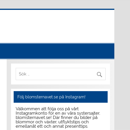
Följ blomsternavet.se på Instagram!
Välkommen att följa oss på vårt
Instagramkonto för en av våra systersajter,
blomsternavet.se! Där finner du bilder på
blommor och växter, utflyktstips och
emellanåt ett och annat presenttips.