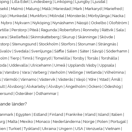
ing | Lilla Edet | Lindesberg | Linköping | Ljungby | Ljusdal |
ekil | Malmö | Malung | Malå | Mariestad | Mark | Markaryd | Mariefred |
ullsjö | Munkedal | Munkfors | Mölndal | Mönsterås | Mörbylånga | Nacka |
 | Nybro | Nykvarn | Nyköping | Nynäshamn | Nässjö | Ockelbo | Olofström |
lle | Perstorp | Piteå | Ragunda | Robertsfors | Ronneby | Rättvik | Sala |
kara | Skellefteå | Skinnskatteberg | Skurup | Skänninge | Skövde |
nstorp | Stenungsund | Stockholm | Storfors | Storuman | Strängnäs |
löv | Svedala | Svenljunga | Säffle | Sälen | Säter | Sävsjö | Söderhamn |
 | Tierp | Timrå | Tingsryd | Tomelilla | Torsby | Torsås | Torshälla |
reboda | Uddevalla | Ulricehamn | Umeå | Upplands Väsby | Uppsala |
| Vansbro | Vara | Varberg | Vaxholm | Vellinge | Vetlanda | Vilhelmina |
 Värmdö | Värnamo | Västervik | Västerås | Växjö | Ydre | Ystad | Åmål |
hult | Älvsborg | Älvkarleby | Älvsbyn | Ängelholm | Öckerö | Ödeshög |
tersund | Österåker | Östhammar |
jande länder?
nmark | Egypten | Estland | Finland | Frankrike | Irland | Island | Italien |
urg | Malta | Mexiko | Monaco | Nederländerna | Norge | Polen | Portugal |
en | Turkiet | Tyskland | Ukraina | Ungern | USA | Venzuela | Vietnam |