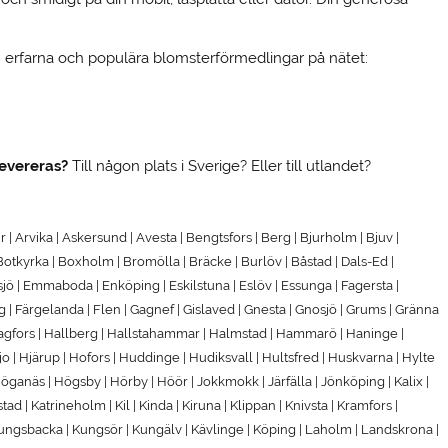
m erfarna och populära blomsterförmedlingar på nätet:
levereras?
Till någon plats i Sverige? Eller till utlandet?
r | Arvika | Askersund | Avesta | Bengtsfors | Berg | Bjurholm | Bjuv |
otkyrka | Boxholm | Bromölla | Bräcke | Burlöv | Båstad | Dals-Ed |
sjö | Emmaboda | Enköping | Eskilstuna | Eslöv | Essunga | Fagersta |
ng | Färgelanda | Flen | Gagnef | Gislaved | Gnesta | Gnosjö | Grums | Gränna
|Hagfors | Hallberg | Hallstahammar | Halmstad | Hammarö | Haninge |
| Hjärup | Hofors | Huddinge | Hudiksvall | Hultsfred | Huskvarna | Hylte
ganäs | Högsby | Hörby | Höör | Jokkmokk | Järfälla | Jönköping | Kalix |
ad | Katrineholm | Kil | Kinda | Kiruna | Klippan | Knivsta | Kramfors |
 Kungsbacka | Kungsör | Kungälv | Kävlinge | Köping | Laholm | Landskrona |