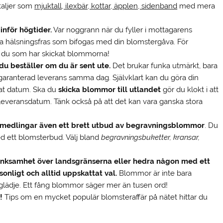
etaljer som
mjuktall, ilexbär, kottar, äpplen, sidenband
med mera
inför högtider.
Var noggrann när du fyller i mottagarens
liga hälsningsfras som bifogas med din blomstergåva. För
just du som har skickat blommorna!
u beställer om du är sent ute.
Det brukar funka utmärkt, bara
r garanterad leverans samma dag. Självklart kan du göra din
kat datum. Ska du
skicka blommor till utlandet
gör du klokt i att
 leveransdatum. Tänk också på att det kan vara ganska stora
rmedlingar även ett brett utbud av begravningsblommor
. Du
ed ett blomsterbud. Välj bland
begravningsbuketter, kransar,
mtänksamhet över landsgränserna eller hedra någon med ett
sonligt och alltid uppskattat val.
Blommor är inte bara
glädje. Ett fång blommor säger mer än tusen ord!
!
Tips om en mycket populär blomsteraffär på nätet hittar du