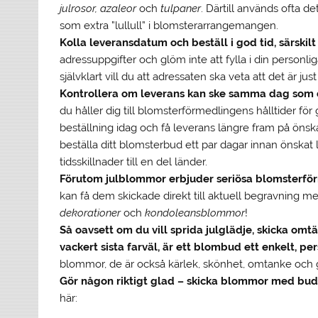
julrosor, azaleor
och
tulpaner
. Därtill används ofta d
som extra ”lullull” i blomsterarrangemangen.
Kolla leveransdatum och beställ i god tid, särskilt 
adressuppgifter och glöm inte att fylla i din person
självklart vill du att adressaten ska veta att det är 
Kontrollera om leverans kan ske samma dag som d
du håller dig till blomsterförmedlingens hålltider fö
beställning idag och få leverans längre fram på öns
beställa ditt blomsterbud ett par dagar innan önskat
tidsskillnader till en del länder.
Förutom julblommor erbjuder seriösa blomsterfö
kan få dem skickade direkt till aktuell begravning m
dekorationer
och
kondoleansblommor
!
Så oavsett om du vill sprida julglädje, skicka o
vackert sista farväl, är ett blombud ett enkelt, per
blommor, de är också kärlek, skönhet, omtanke och 
Gör någon riktigt glad – skicka blommor med bud
här: