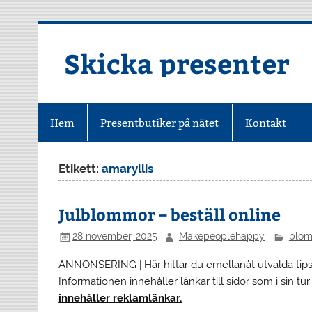
Hoppa
till
innehåll
Skicka presenter
Hem
Presentbutiker på nätet
Kontakt
Etikett:
amaryllis
Julblommor – beställ online
28 november, 2025
Makepeoplehappy
blom
ANNONSERING | Här hittar du emellanåt utvalda tip
Informationen innehåller länkar till sidor som i sin t
innehåller reklamlänkar.