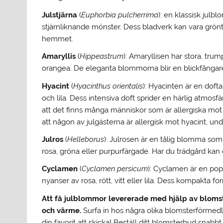
Julstjärna
(
Euphorbia pulcherrima
): en klassisk julb
stjärnliknande mönster. Dess bladverk kan vara grönt, r
hemmet.
Amaryllis
(
Hippeastrum
): Amaryllisen har stora, tru
orangea. De eleganta blommorna blir en blickfångare
Hyacint
(
Hyacinthus orientalis
): Hyacinten är en doft
och lila. Dess intensiva doft sprider en härlig atmos
att det finns många människor som är allergiska mot
att någon av julgästerna är allergisk mot hyacint, u
Julros
(
Helleborus
): Julrosen är en tålig blomma som
rosa, gröna eller purpurfärgade. Har du trädgård kan
Cyclamen
(
Cyclamen persicum
): Cyclamen är en po
nyanser av rosa, rött, vitt eller lila. Dess kompakta f
Att få julblommor levererade med hjälp av blomst
och värme.
Surfa in hos några olika blomsterförmedl
din favorit att skicka! Beställ ditt blomsterbud snabbt