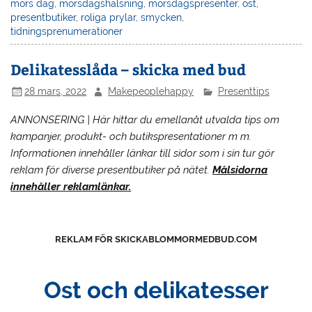
mors dag
,
morsdagshälsning
,
morsdagspresenter
,
ost
,
presentbutiker
,
roliga prylar
,
smycken
,
tidningsprenumerationer
Delikatesslåda – skicka med bud
28 mars, 2022
Makepeoplehappy
Presenttips
ANNONSERING | Här hittar du emellanåt utvalda tips om
kampanjer, produkt- och butikspresentationer m m.
Informationen innehåller länkar till sidor som i sin tur gör
reklam för diverse presentbutiker på nätet.
Målsidorna
innehåller reklamlänkar.
REKLAM FÖR SKICKABLOMMORMEDBUD.COM
Ost och delikatesser