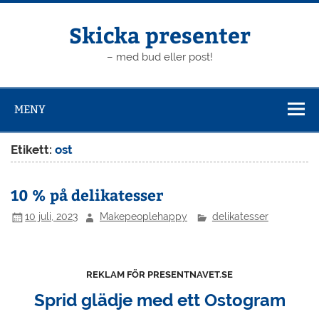
Hoppa
till
innehåll
Skicka presenter
– med bud eller post!
MENY
Etikett:
ost
10 % på delikatesser
10 juli, 2023
Makepeoplehappy
delikatesser
REKLAM FÖR PRESENTNAVET.SE
Sprid glädje med ett Ostogram