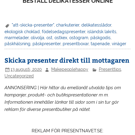
BESTÄLL DELIKATESSER ONLINE
"att-skicka-presenter"
,
charkuterier
,
delikatesslådor
,
ekologisk choklad
,
födelsedagspresenter
,
isländsk lakrits
,
marmelader
,
olivolja
,
ost
,
ostkex
,
ostogram
,
påskgodis
,
påskhälsning
,
påskpresenter
,
presentboxar
,
tapenade
,
vinäger
Skicka presenter direkt till mottagaren
13 augusti, 2020
Makepeoplehappy
Presenttips
,
Uncategorized
ANNONSERING | Här hittar du emellanåt utvalda tips om
kampanjer, produkt- och butikspresentationer m m.
Informationen innehåller länkar till sidor som i sin tur gör
reklam för diverse presentbutiker på nätet.
REKLAM FÖR PRESENTNAVET.SE: