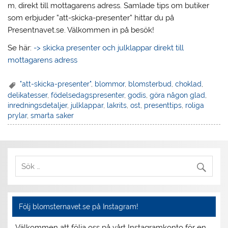
m, direkt till mottagarens adress. Samlade tips om butiker
som erbjuder ”att-skicka-presenter” hittar du på
Presentnavet.se. Välkommen in på besök!
Se här:
-> skicka presenter och julklappar direkt till
mottagarens adress
"att-skicka-presenter"
,
blommor
,
blomsterbud
,
choklad
,
delikatesser
,
födelsedagspresenter
,
godis
,
göra någon glad
,
inredningsdetaljer
,
julklappar
,
lakrits
,
ost
,
presenttips
,
roliga
prylar
,
smarta saker
Följ blomsternavet.se på Instagram!
Välkommen att följa oss på vårt Instagramkonto för en