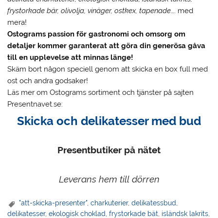
frystorkade bär, olivolja, vinäger, ostkex, tapenade
…. med
mera!
Ostograms passion för gastronomi och omsorg om
detaljer kommer garanterat att göra din generösa gåva
till en upplevelse att minnas länge!
Skäm bort någon speciell genom att skicka en box full med
ost och andra godsaker!
Läs mer om Ostograms sortiment och tjänster på sajten
Presentnavet.se:
Skicka och delikatesser med bud
Presentbutiker på nätet
Leverans hem till dörren
"att-skicka-presenter"
,
charkuterier
,
delikatessbud
,
delikatesser
,
ekologisk choklad
,
frystorkade bät
,
isländsk lakrits
,