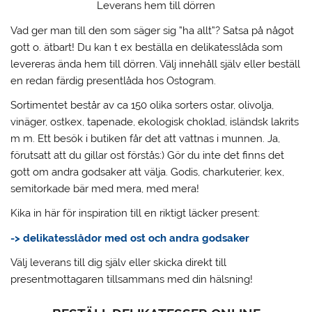
Leverans hem till dörren
Vad ger man till den som säger sig ”ha allt”?
Satsa på något
gott o. ätbart! Du kan t ex beställa en delikatesslåda som
levereras ända hem till dörren. Välj innehåll själv eller beställ
en redan färdig presentlåda hos Ostogram.
Sortimentet består av ca 150 olika sorters ostar, olivolja,
vinäger, ostkex, tapenade, ekologisk choklad, isländsk lakrits
m m. Ett besök i butiken får det att vattnas i munnen. Ja,
förutsatt att du gillar ost förstås:) Gör du inte det finns det
gott om andra godsaker att välja. Godis, charkuterier, kex,
semitorkade bär med mera, med mera!
Kika in här för inspiration till en riktigt läcker present:
-> delikatesslådor med ost och andra godsaker
Välj leverans till dig själv eller skicka direkt till
presentmottagaren tillsammans med din hälsning!