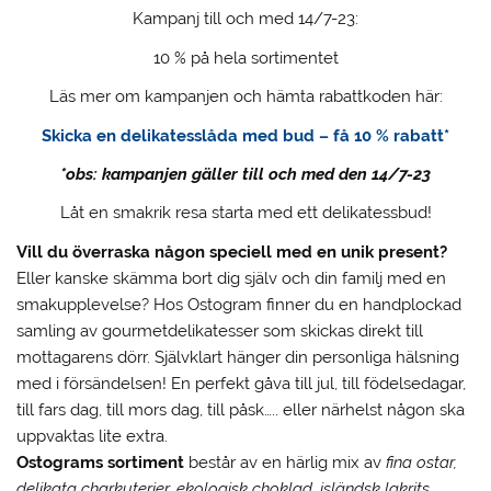
Kampanj till och med 14/7-23:
10 % på hela sortimentet
Läs mer om kampanjen och hämta rabattkoden här:
Skicka en delikatesslåda med bud – få 10 % rabatt*
*obs: kampanjen gäller till och med den 14/7-23
Låt en smakrik resa starta med ett delikatessbud!
Vill du överraska någon speciell med en unik present?
Eller kanske skämma bort dig själv och din familj med en
smakupplevelse? Hos Ostogram finner du en handplockad
samling av gourmetdelikatesser som skickas direkt till
mottagarens dörr. Självklart hänger din personliga hälsning
med i försändelsen! En perfekt gåva till jul, till födelsedagar,
till fars dag, till mors dag, till påsk….. eller närhelst någon ska
uppvaktas lite extra.
Ostograms sortiment
består av en härlig mix av
fina ostar,
delikata charkuterier, ekologisk choklad, isländsk lakrits,