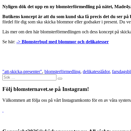
Nyligen dök det upp en ny blomsterförmedling på nätet, Made4y.
Butikens koncept är att du som kund ska få precis det du ser på 
fördel för dig som ska skicka blommor eller godsaker i present. Du vet
Läs mer om den här blomsterförmedlingen och dess koncept på ski
Se här:
-> Blomsterbud med blommor och delikatesser
"att-skicka-presenter"
,
blomsterförmedling
,
delikatesslådor
,
farsdagsb
Sök
efter:
Följ blomsternavet.se på Instagram!
Välkommen att följa oss på vårt Instagramkonto för en av våra systersa