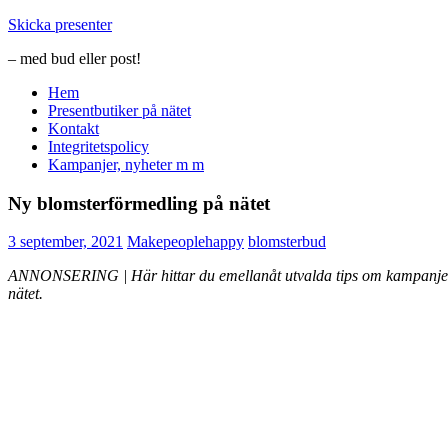
Hoppa
Skicka presenter
till
– med bud eller post!
innehåll
Hem
Presentbutiker på nätet
Kontakt
Integritetspolicy
Kampanjer, nyheter m m
Ny blomsterförmedling på nätet
3 september, 2021
Makepeoplehappy
blomsterbud
ANNONSERING | Här hittar du emellanåt utvalda tips om kampanjer, pr
nätet.