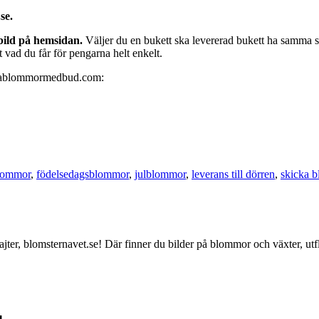
se.
bild på hemsidan.
Väljer du en bukett ska levererad bukett ha samma st
 vad du får för pengarna helt enkelt.
ckablommormedbud.com:
lommor
,
födelsedagsblommor
,
julblommor
,
leverans till dörren
,
skicka 
jter, blomsternavet.se! Där finner du bilder på blommor och växter, utfl