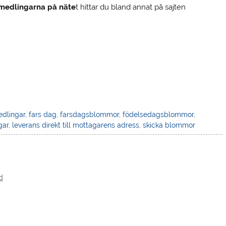
medlingarna på näte
t hittar du bland annat på sajten
edlingar
,
fars dag
,
farsdagsblommor
,
födelsedagsblommor
,
gar
,
leverans direkt till mottagarens adress
,
skicka blommor
d