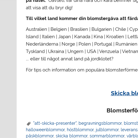
på nätet.
Oavsett var dina nära och kära befinner sig
att visa att du bryr dig!
Till vilket land kommer din blomstergåva att färd
Australien | Belgien | Brasilien | Bulgarien | Chile | Cy
Island | Italien | Japan | Kanada | Kina | Kroatien | Le
Nederländerna | Norge | Polen | Portugal | Rumänien | 
Tyskland | Ukraina | Ungern | USA | Venzuela | Vietnam
…. eller till något annat land på jordklotet?
För tips och information om populära blomsterförmedl
Skicka b
Blomsterfö
"att-skicka-presenter"
,
begravningsblommor
,
blomst
halloweenblommor
,
höstblommor
,
julblommor
,
leverans
påskblommor
,
skicka blommor
,
sommarblommor
,
vårb