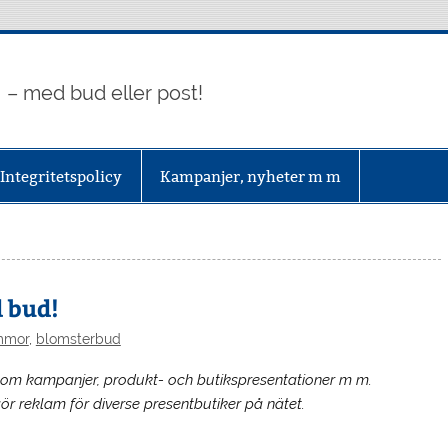
– med bud eller post!
Integritetspolicy
Kampanjer, nyheter m m
 bud!
mmor
,
blomsterbud
 om kampanjer, produkt- och butikspresentationer m m.
 gör reklam för diverse presentbutiker på nätet.