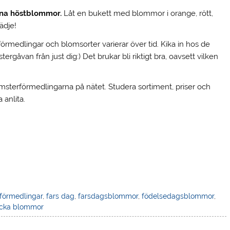
ina höstblommor.
Låt en bukett med blommor i orange, rött,
lädje!
örmedlingar och blomsorter varierar över tid. Kika in hos de
rgåvan från just dig:) Det brukar bli riktigt bra, oavsett vilken
msterförmedlingarna på nätet. Studera sortiment, priser och
 anlita.
förmedlingar
,
fars dag
,
farsdagsblommor
,
födelsedagsblommor
,
icka blommor