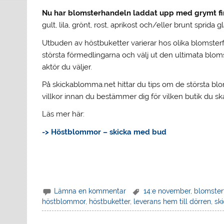
Nu har blomsterhandeln laddat upp med grymt f
gult, lila, grönt, rost, aprikost och/eller brunt sprida g
Utbuden av höstbuketter varierar hos olika blomsterf
största förmedlingarna och välj ut den ultimata blomste
aktör du väljer.
På skickablomma.net hittar du tips om de största blo
villkor innan du bestämmer dig för vilken butik du ska
Läs mer här:
-> Höstblommor – skicka med bud
Lämna en kommentar
14:e november
,
blomster
höstblommor
,
höstbuketter
,
leverans hem till dörren
,
sk