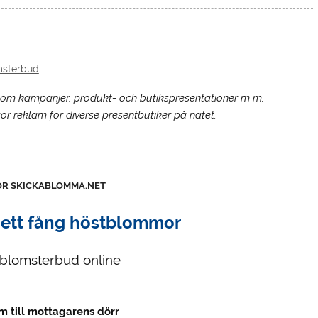
msterbud
 om kampanjer, produkt- och butikspresentationer m m.
 gör reklam för diverse presentbutiker på nätet.
ÖR SKICKABLOMMA.NET
 ett fång höstblommor
t blomsterbud online
m till mottagarens dörr