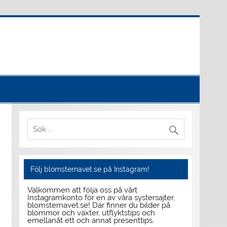
Följ blomsternavet.se på Instagram!
Välkommen att följa oss på vårt
Instagramkonto för en av våra systersajter,
blomsternavet.se! Där finner du bilder på
blommor och växter, utflyktstips och
emellanåt ett och annat presenttips.