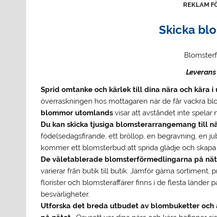
REKLAM F
Skicka bl
Blomsterf
Leverans 
Sprid omtanke och kärlek till dina nära och kära i
överraskningen hos mottagaren när de får vackra blo
blommor utomlands
visar att avståndet inte spelar 
Du kan skicka tjusiga blomsterarrangemang till näs
födelsedagsfirande, ett bröllop, en begravning, en jubi
kommer ett blomsterbud att sprida glädje och skapa
De väletablerade blomsterförmedlingarna på näte
varierar från butik till butik. Jämför gärna sortiment
florister och blomsteraffärer finns i de flesta länder 
besvärligheter.
Utforska det breda utbudet av blombuketter oc