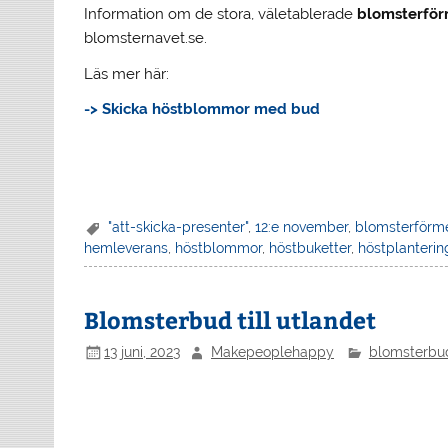
Information om de stora, väletablerade
blomsterför
blomsternavet.se.
Läs mer här:
-> Skicka höstblommor med bud
"att-skicka-presenter"
,
12:e november
,
blomsterförm
hemleverans
,
höstblommor
,
höstbuketter
,
höstplanterin
Blomsterbud till utlandet
13 juni, 2023
Makepeoplehappy
blomsterbu