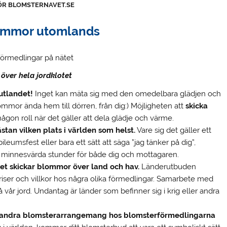
ÖR BLOMSTERNAVET.SE
ommor utomlands
örmedlingar på nätet
över hela jordklotet
 utlandet!
Inget kan mäta sig med den omedelbara glädjen och
mmor ända hem till dörren, från dig:) Möjligheten att
skicka
någon roll när det gäller att dela glädje och värme.
tan vilken plats i världen som helst.
Vare sig det gäller ett
leumsfest eller bara ett sätt att säga ”jag tänker på dig”,
 minnesvärda stunder för både dig och mottagaren.
t skickar blommor över land och hav.
Länderutbuden
, priser och villkor hos några olika förmedlingar. Samarbete med
på vår jord. Undantag är länder som befinner sig i krig eller andra
h andra blomsterarrangemang hos blomsterförmedlingarna