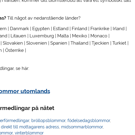
 i världen, kommer ditt blomsterbud att vara ett symboliskt sätt
as?
Till något av nedanstående länder?
pern | Danmark | Egypten | Estland | Finland | Frankrike | Irland |
ttland | Litauen | Luxemburg | Malta | Mexiko | Monaco |
Slovakien | Slovenien | Spanien | Thailand | Tjeckien | Turkiet |
 | Österrike |
ingar, se här:
lommor utomlands
rmedlingar på nätet
erförmedlingar
,
bröllopsblommor
,
födelsedagsblommor
,
 direkt till mottagarens adress
,
midsommarblommor
,
lommor
,
vinterblommor