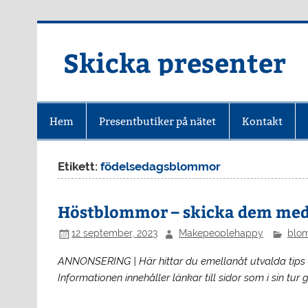
Hoppa
till
innehåll
Skicka presenter
Hem
Presentbutiker på nätet
Kontakt
Etikett:
födelsedagsblommor
Höstblommor – skicka dem med
12 september, 2023
Makepeoplehappy
blo
ANNONSERING | Här hittar du emellanåt utvalda tips
Informationen innehåller länkar till sidor som i sin tur