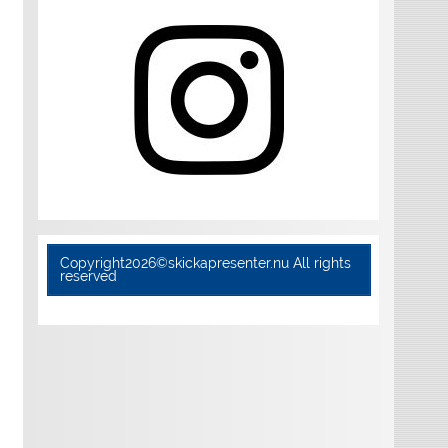
Copyright2026©skickapresenter.nu All rights
reserved