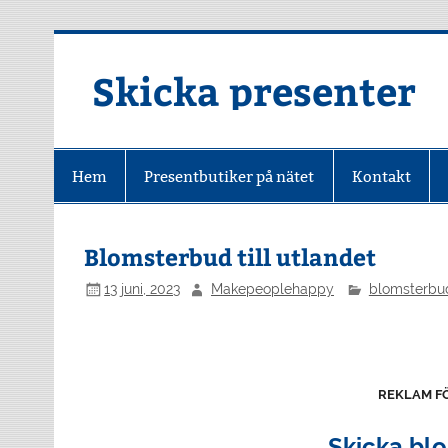
Hoppa
till
innehåll
Skicka presenter
Hem
Presentbutiker på nätet
Kontakt
Blomsterbud till utlandet
13 juni, 2023
Makepeoplehappy
blomsterbu
REKLAM F
Skicka bl