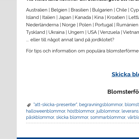
Australien | Belgien | Brasilien | Bulgarien | Chile | Cy
Island | Italien | Japan | Kanada | Kina | Kroatien | Le
Nederländerna | Norge | Polen | Portugal | Rumänien | 
Tyskland | Ukraina | Ungern | USA | Venzuela | Vietnam
…. eller till något annat land på jordklotet?
För tips och information om populära blomsterförmedl
Skicka b
Blomsterfö
"att-skicka-presenter"
,
begravningsblommor
,
blomst
halloweenblommor
,
höstblommor
,
julblommor
,
leverans
påskblommor
,
skicka blommor
,
sommarblommor
,
vårb