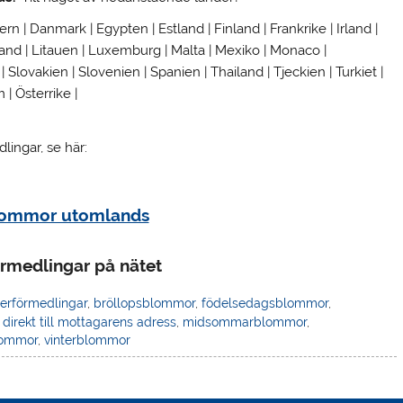
pern | Danmark | Egypten | Estland | Finland | Frankrike | Irland |
ttland | Litauen | Luxemburg | Malta | Mexiko | Monaco |
Slovakien | Slovenien | Spanien | Thailand | Tjeckien | Turkiet |
 | Österrike |
ingar, se här:
lommor utomlands
rmedlingar på nätet
erförmedlingar
,
bröllopsblommor
,
födelsedagsblommor
,
 direkt till mottagarens adress
,
midsommarblommor
,
lommor
,
vinterblommor