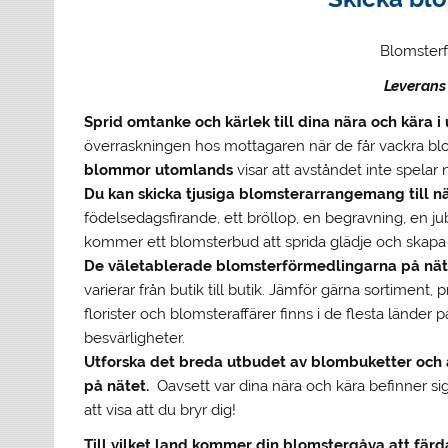
Blomsterf
Leverans 
Sprid omtanke och kärlek till dina nära och kära i
överraskningen hos mottagaren när de får vackra blo
blommor utomlands
visar att avståndet inte spelar 
Du kan skicka tjusiga blomsterarrangemang till näs
födelsedagsfirande, ett bröllop, en begravning, en jubi
kommer ett blomsterbud att sprida glädje och skapa
De väletablerade blomsterförmedlingarna på näte
varierar från butik till butik. Jämför gärna sortiment
florister och blomsteraffärer finns i de flesta länder 
besvärligheter.
Utforska det breda utbudet av blombuketter oc
på nätet.
Oavsett var dina nära och kära befinner sig
att visa att du bryr dig!
Till vilket land kommer din blomstergåva att färd