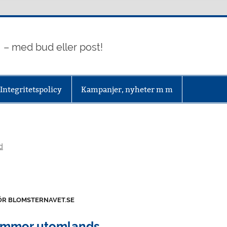
– med bud eller post!
Integritetspolicy
Kampanjer, nyheter m m
d
ÖR BLOMSTERNAVET.SE
ommor utomlands