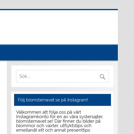
Följ blomsternavet.se på Instagram!
Välkommen att följa oss på vårt
Instagramkonto för en av våra systersajter,
blomsternavet.se! Där finner du bilder på
blommor och växter, utflyktstips och
emellanåt ett och annat presenttips.