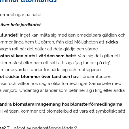
örmedlingar på nätet
över hela jordklotet
 utlandet!
Inget kan mäta sig med den omedelbara glädjen och
mmor ända hem till dörren, från dig:) Möjligheten att
skicka
någon roll när det gäller att dela glädje och värme.
tan vilken plats i världen som helst.
Vare sig det gäller ett
leumsfest eller bara ett sätt att säga ”jag tänker på dig”,
 minnesvärda stunder för både dig och mottagaren.
t skickar blommor över land och hav.
Länderutbuden
, priser och villkor hos några olika förmedlingar. Samarbete med
på vår jord. Undantag är länder som befinner sig i krig eller andra
h andra blomsterarrangemang hos blomsterförmedlingarna
 i världen, kommer ditt blomsterbud att vara ett symboliskt sätt
as?
Till något av nedanstående länder?