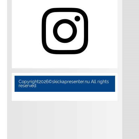
Copyright2026©skickapresenter.nu All rights
reserved