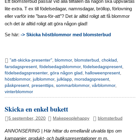
Ett blomsterbud passar vid alla tillfällen då någon ska uppvaktas
lite extra. T ex till födelsedagar, namnsdagar, bröllop, förlovning
eller varför inte ”bara-för-att”? Det är alltid roligt att få blommor
och det är alltid roligt att göra någon glad!
Se här:
-> Skicka höstblommor med blomsterbud
"att-skicka-presenter"
,
blommor
,
blomsterbud
,
choklad
,
farsdagspresent
,
födelsedagsblommor
,
födelsedagspresent
,
födelsedagspresenter
,
göra någon glad
,
halloweenpresent
,
höstblommor
,
julblommor
,
julklapp
,
morsdagspresent
,
påskpresent
,
presenttips
,
sommarblommor
,
vårblommor
,
vinterblommor
Skicka en enkel bukett
5 september, 2020
Makepeoplehappy
blomsterbud
ANNONSERING | Här hittar du emellanåt utvalda tips om
kampanjer, produkt- och butikspresentationer m m.