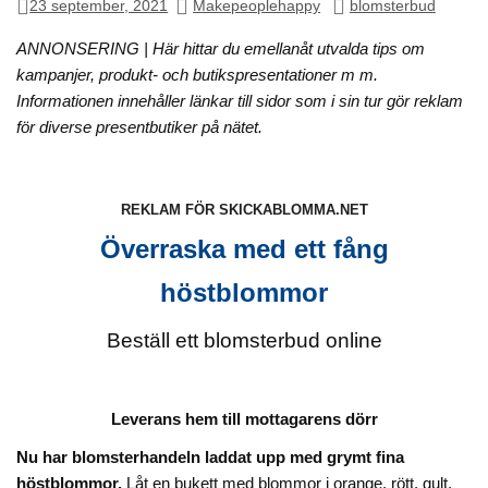
23 september, 2021
Makepeoplehappy
blomsterbud
ANNONSERING | Här hittar du emellanåt utvalda tips om
kampanjer, produkt- och butikspresentationer m m.
Informationen innehåller länkar till sidor som i sin tur gör reklam
för diverse presentbutiker på nätet.
REKLAM FÖR SKICKABLOMMA.NET
Överraska med ett fång
höstblommor
Beställ ett blomsterbud online
Leverans hem till mottagarens dörr
Nu har blomsterhandeln laddat upp med grymt fina
höstblommor.
Låt en bukett med blommor i orange, rött, gult,