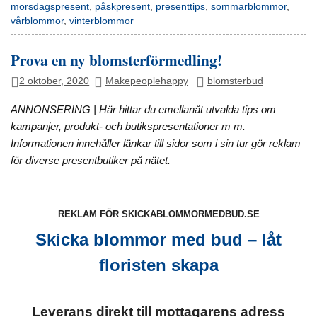
morsdagspresent
,
påskpresent
,
presenttips
,
sommarblommor
,
vårblommor
,
vinterblommor
Prova en ny blomsterförmedling!
2 oktober, 2020
Makepeoplehappy
blomsterbud
ANNONSERING | Här hittar du emellanåt utvalda tips om
kampanjer, produkt- och butikspresentationer m m.
Informationen innehåller länkar till sidor som i sin tur gör reklam
för diverse presentbutiker på nätet.
REKLAM FÖR SKICKABLOMMORMEDBUD.SE
Skicka blommor med bud – låt
floristen skapa
Leverans direkt till mottagarens adress