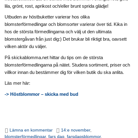
lila, grönt, rost, aprikost och/eller brunt sprida glädje!
Utbuden av höstbuketter varierar hos olika
blomsterförmedlingar och blomsorter varierar över tid. Kika in
hos de största förmedlingarna och välj ut den ultimata
blomstergåvan från just dig:) Det brukar bli riktigt bra, oavsett
vilken aktör du väljer.
På skickablomma.net hittar du tips om de största
blomsterförmedlingarna på nätet. Studera sortiment, priser och
villkor innan du bestämmer dig för vilken butik du ska anlita.
Läs mer här:
-> Höstblommor – skicka med bud
Lämna en kommentar
14:e november
,
blomsterförmedlingar
,
fars dag
,
farsdagsblommor
,