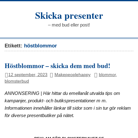
Hoppa
till
Skicka presenter
innehåll
– med bud eller post!
Etikett:
höstblommor
Höstblommor – skicka dem med bud!
12 september, 2023
Makepeoplehappy
blommor
,
blomsterbud
ANNONSERING | Här hittar du emellanåt utvalda tips om
kampanjer, produkt- och butikspresentationer m m.
Informationen innehåller länkar till sidor som i sin tur gör reklam
för diverse presentbutiker på nätet.