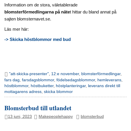
Information om de stora, väletablerade
blomsterförmedlingarna på näte
t hittar du bland annat på
sajten blomsternavet.se.
Läs mer här:
-> Skicka höstblommor med bud
"att-skicka-presenter"
,
12:e november
,
blomsterförmedlingar
,
fars dag
,
farsdagsblommor
,
födelsedagsblommor
,
hemleverans
,
höstblommor
,
höstbuketter
,
höstplanteringar
,
leverans direkt till
mottagarens adress
,
skicka blommor
Blomsterbud till utlandet
13 juni, 2023
Makepeoplehappy
blomsterbud