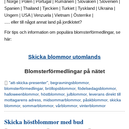
| Norge | Polen | Portugal | Rumänien | Slovakien | Slovenien |
Spanien | Thailand | Tjeckien | Turkiet | Tyskland | Ukraina |
Ungern | USA | Venzuela | Vietnam | Österrike |
…. eller till något annat land på jordklotet?
För tips och information om populära blomsterförmedlingar, se
här:
Skicka blommor utomlands
Blomsterförmedlingar på nätet
"att-skicka-presenter"
,
begravningsblommor
,
blomsterförmedlingar
,
bröllopsblommor
,
födelsedagsblommor
,
halloweenblommor
,
höstblommor
,
julblommor
,
leverans direkt till
mottagarens adress
,
midsommarblommor
,
påskblommor
,
skicka
blommor
,
sommarblommor
,
vårblommor
,
vinterblommor
Skicka höstblommor med bud