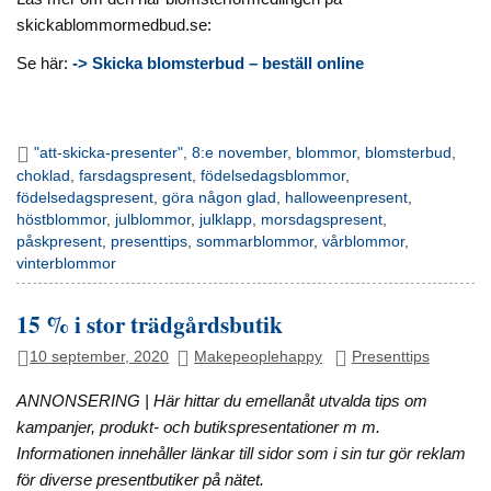
skickablommormedbud.se:
Se här:
-> Skicka blomsterbud – beställ online
"att-skicka-presenter"
,
8:e november
,
blommor
,
blomsterbud
,
choklad
,
farsdagspresent
,
födelsedagsblommor
,
födelsedagspresent
,
göra någon glad
,
halloweenpresent
,
höstblommor
,
julblommor
,
julklapp
,
morsdagspresent
,
påskpresent
,
presenttips
,
sommarblommor
,
vårblommor
,
vinterblommor
15 % i stor trädgårdsbutik
10 september, 2020
Makepeoplehappy
Presenttips
ANNONSERING | Här hittar du emellanåt utvalda tips om
kampanjer, produkt- och butikspresentationer m m.
Informationen innehåller länkar till sidor som i sin tur gör reklam
för diverse presentbutiker på nätet.