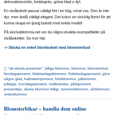
dekorationsstrån, fontängräs, gröna blad o dyl.
En nivåbukett passar väldigt fint i en hög, smal vas. Den är inte
dyr, men ändå väldigt elegant. Det krävs en skicklig florist för att
kunna skapa en tjusig bukett med enkla medel!
På skickablomma.net ser du några utvalda exempelbilder på
nivåbuketter. Se mer här:
-> Skicka en enkel blombukett med blomsterbud
"att-skicka-presenter"
,
billiga blommor
,
blommor
,
blomsterbud
,
farsdagspresent
,
födelsedagsblommor
,
födelsedagspresent
,
göra
någon glad
,
halloweenpresent
,
höstblommor
,
julblommor
,
julklapp
,
morsdagspresent
,
nivåbuketter
,
påskpresent
,
presenttips
,
skicka blommor billigt
,
sommarblommor
,
vårblommor
,
vinterblommor
Blomsterlökar – handla dem online