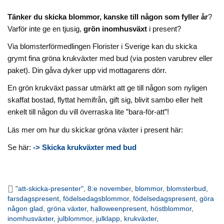
Tänker du skicka blommor, kanske till någon som fyller år
?
Varför inte ge en tjusig,
grön inomhusväxt
i present?
Via blomsterförmedlingen Florister i Sverige kan du skicka
grymt fina gröna krukväxter med bud (via posten varubrev eller
paket). Din gåva dyker upp vid mottagarens dörr.
En grön krukväxt passar utmärkt att ge till någon som nyligen
skaffat bostad, flyttat hemifrån, gift sig, blivit sambo eller helt
enkelt till någon du vill överraska lite ”bara-för-att”!
Läs mer om hur du skickar gröna växter i present här:
Se här:
-> Skicka krukväxter med bud
"att-skicka-presenter"
,
8:e november
,
blommor
,
blomsterbud
,
farsdagspresent
,
födelsedagsblommor
,
födelsedagspresent
,
göra
någon glad
,
gröna växter
,
halloweenpresent
,
höstblommor
,
inomhusväxter
,
julblommor
,
julklapp
,
krukväxter
,