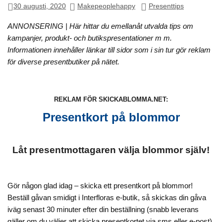
30 augusti, 2020
Makepeoplehappy
Presenttips
ANNONSERING | Här hittar du emellanåt utvalda tips om
kampanjer, produkt- och butikspresentationer m m.
Informationen innehåller länkar till sidor som i sin tur gör reklam
för diverse presentbutiker på nätet.
REKLAM FÖR SKICKABLOMMA.NET:
Presentkort på blommor
Låt presentmottagaren välja blommor själv!
Gör någon glad idag – skicka ett presentkort på blommor!
Beställ gåvan smidigt i Interfloras e-butik, så skickas din gåva
iväg senast 30 minuter efter din beställning (snabb leverans
gäller om du väljer att skicka presentkortet via sms eller e-post).