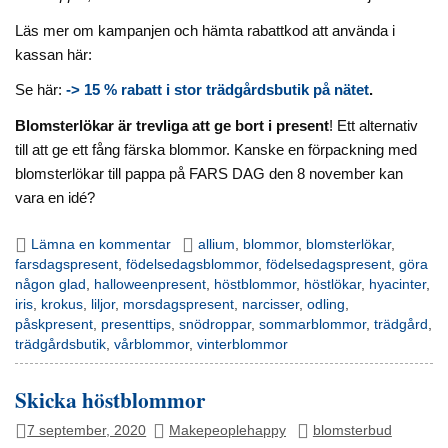
Läs mer om kampanjen och hämta rabattkod att använda i
kassan här:
Se här:
-> 15 % rabatt i stor trädgårdsbutik på nätet
.
Blomsterlökar är trevliga att ge bort i present
! Ett alternativ
till att ge ett fång färska blommor. Kanske en förpackning med
blomsterlökar till pappa på FARS DAG den 8 november kan
vara en idé?
Lämna en kommentar
allium
,
blommor
,
blomsterlökar
,
farsdagspresent
,
födelsedagsblommor
,
födelsedagspresent
,
göra
någon glad
,
halloweenpresent
,
höstblommor
,
höstlökar
,
hyacinter
,
iris
,
krokus
,
liljor
,
morsdagspresent
,
narcisser
,
odling
,
påskpresent
,
presenttips
,
snödroppar
,
sommarblommor
,
trädgård
,
trädgårdsbutik
,
vårblommor
,
vinterblommor
Skicka höstblommor
7 september, 2020
Makepeoplehappy
blomsterbud