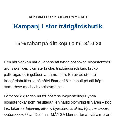
REKLAM FÖR SKICKABLOMMA.NET
Kampanj i stor trädgårdsbutik
15 % rabatt på ditt köp t o m 13/10-20
Den här veckan har du chans att fynda höstlökar, blomsterfröer,
grönsaksfröer, blomsterknölar, trädgårdsredskap, krukor,
pallkragar, odlingslådor…. m m, m m.
En av de största
trädgårdsbutikerna på nätet lämnar 15 % rabatt på ditt köp i
samarbete med skickablomma.net.
Förbered dig redan nu för höstens lökplantering! Fynda
blomsterlökar som resulterar i en härlig blomning till våren – köp
t ex lökar för
tulpaner, allium, hyacinter, krokus, liljor, narcisser,
snödroppar, iris
… Det finns MÅNGA blomsorter att välja mellan!