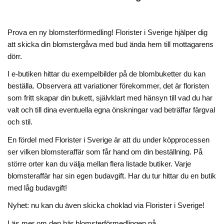
Prova en ny blomsterförmedling!
Florister i Sverige hjälper dig
att skicka din blomstergåva med bud ända hem till mottagarens
dörr.
I e-butiken hittar du exempelbilder på de blombuketter du kan
beställa. Observera att variationer förekommer, det är floristen
som fritt skapar din bukett, självklart med hänsyn till vad du har
valt och till dina eventuella egna önskningar vad beträffar färgval
och stil.
En fördel med Florister i Sverige är att du under köpprocessen
ser vilken blomsteraffär som får hand om din beställning. På
större orter kan du välja mellan flera listade butiker. Varje
blomsteraffär har sin egen budavgift. Har du tur hittar du en butik
med låg budavgift!
Nyhet: nu kan du även skicka choklad via Florister i Sverige!
Läs mer om den här blomsterförmedlingen på