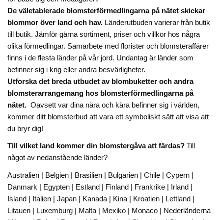
De väletablerade blomsterförmedlingarna på nätet skickar
blommor över land och hav.
Länderutbuden varierar från butik
till butik. Jämför gärna sortiment, priser och villkor hos några
olika förmedlingar. Samarbete med florister och blomsteraffärer
finns i de flesta länder på vår jord. Undantag är länder som
befinner sig i krig eller andra besvärligheter.
Utforska det breda utbudet av blombuketter och andra
blomsterarrangemang hos blomsterförmedlingarna på
nätet.
Oavsett var dina nära och kära befinner sig i världen,
kommer ditt blomsterbud att vara ett symboliskt sätt att visa att
du bryr dig!
Till vilket land kommer din blomstergåva att färdas?
Till
något av nedanstående länder?
Australien | Belgien | Brasilien | Bulgarien | Chile | Cypern |
Danmark | Egypten | Estland | Finland | Frankrike | Irland |
Island | Italien | Japan | Kanada | Kina | Kroatien | Lettland |
Litauen | Luxemburg | Malta | Mexiko | Monaco | Nederländerna