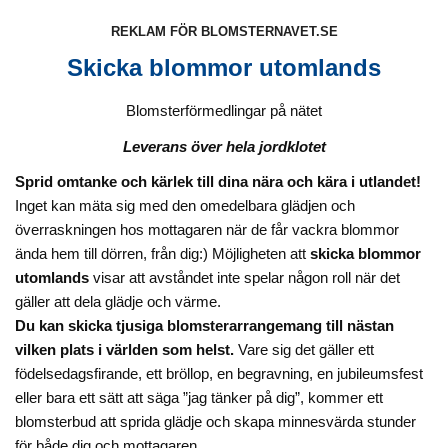
REKLAM FÖR BLOMSTERNAVET.SE
Skicka blommor utomlands
Blomsterförmedlingar på nätet
Leverans över hela jordklotet
Sprid omtanke och kärlek till dina nära och kära i utlandet!
Inget kan mäta sig med den omedelbara glädjen och
överraskningen hos mottagaren när de får vackra blommor
ända hem till dörren, från dig:) Möjligheten att
skicka blommor
utomlands
visar att avståndet inte spelar någon roll när det
gäller att dela glädje och värme.
Du kan skicka tjusiga blomsterarrangemang till nästan
vilken plats i världen som helst.
Vare sig det gäller ett
födelsedagsfirande, ett bröllop, en begravning, en jubileumsfest
eller bara ett sätt att säga ”jag tänker på dig”, kommer ett
blomsterbud att sprida glädje och skapa minnesvärda stunder
för både dig och mottagaren.