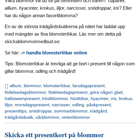
Vilka blommor vill du se på senvintern och våren?
Tulpaner,
allium, hyacinter, krokus, liljor, narcisser, snödroppar, iris
? Eller
har du någon annan favoritblomma?
En av de största trädgårdsbutikerna på nätet har laddat upp
med mängder av fina blomsterlökar. Läs mer om detta på
skickablommormedbud.se:
Se här:
-> handla blomsterlökar online
Tips: Blomsterlökar är trevliga att ge bort i present till någon som
gillar blommor, odling och trädgård!
allium
,
blommor
,
blomsterlökar
,
farsdagspresent
,
födelsedagsblommor
,
födelsedagspresent
,
göra någon glad
,
halloweenpresent
,
höstblommor
,
höstlökar
,
hyacinter
,
iris
,
krokus
,
liljor
,
morsdagspresent
,
narcisser
,
odling
,
påskpresent
,
presenttips
,
snödroppar
,
sommarblommor
,
trädgård
,
trädgårdsbutik
,
vårblommor
,
vinterblommor
Skicka ett presentkort på blommor