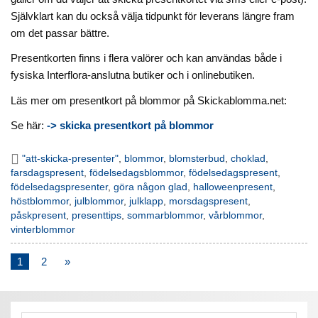
Självklart kan du också välja tidpunkt för leverans längre fram
om det passar bättre.
Presentkorten finns i flera valörer och kan användas både i
fysiska Interflora-anslutna butiker och i onlinebutiken.
Läs mer om presentkort på blommor på Skickablomma.net:
Se här:
-> skicka presentkort på blommor
"att-skicka-presenter"
,
blommor
,
blomsterbud
,
choklad
,
farsdagspresent
,
födelsedagsblommor
,
födelsedagspresent
,
födelsedagspresenter
,
göra någon glad
,
halloweenpresent
,
höstblommor
,
julblommor
,
julklapp
,
morsdagspresent
,
påskpresent
,
presenttips
,
sommarblommor
,
vårblommor
,
vinterblommor
1
2
»