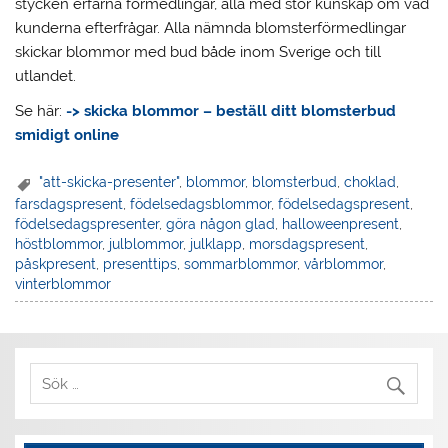
stycken erfarna förmedlingar, alla med stor kunskap om vad
kunderna efterfrågar. Alla nämnda blomsterförmedlingar
skickar blommor med bud både inom Sverige och till
utlandet.
Se här:
-> skicka blommor – beställ ditt blomsterbud
smidigt online
"att-skicka-presenter"
,
blommor
,
blomsterbud
,
choklad
,
farsdagspresent
,
födelsedagsblommor
,
födelsedagspresent
,
födelsedagspresenter
,
göra någon glad
,
halloweenpresent
,
höstblommor
,
julblommor
,
julklapp
,
morsdagspresent
,
påskpresent
,
presenttips
,
sommarblommor
,
vårblommor
,
vinterblommor