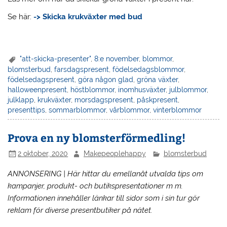
Se här:
-> Skicka krukväxter med bud
"att-skicka-presenter"
,
8:e november
,
blommor
,
blomsterbud
,
farsdagspresent
,
födelsedagsblommor
,
födelsedagspresent
,
göra någon glad
,
gröna växter
,
halloweenpresent
,
höstblommor
,
inomhusväxter
,
julblommor
,
julklapp
,
krukväxter
,
morsdagspresent
,
påskpresent
,
presenttips
,
sommarblommor
,
vårblommor
,
vinterblommor
Prova en ny blomsterförmedling!
2 oktober, 2020
Makepeoplehappy
blomsterbud
ANNONSERING | Här hittar du emellanåt utvalda tips om
kampanjer, produkt- och butikspresentationer m m.
Informationen innehåller länkar till sidor som i sin tur gör
reklam för diverse presentbutiker på nätet.