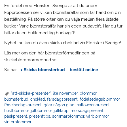
En fördel med Florister i Sverige är att du under
köpprocessen ser vilken blomsteraffär som får hand om din
beställning. På större orter kan du välja mellan flera listade
butiker. Varje blomsteraffär har sin egen budavgift. Har du tur
hittar du en butik med låg budavgift!
Nyhet: nu kan du även skicka choklad via Florister i Sverige!
Läs mer om den här blomsterförmedlingen på
skickablommormedbud.se:
Se här:
-> Skicka blomsterbud – beställ online
"att-skicka-presenter"
,
8:e november
,
blommor
,
blomsterbud
,
choklad
,
farsdagspresent
,
födelsedagsblommor
,
födelsedagspresent
,
göra någon glad
,
halloweenpresent
,
höstblommor
,
julblommor
,
julklapp
,
morsdagspresent
,
påskpresent
,
presenttips
,
sommarblommor
,
vårblommor
,
vinterblommor