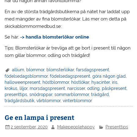
har du någon annan favoritblomma?
En av de största trädgårdsbutikerna på nätet har laddat upp
med mängder av fina blomsterlökar. Läs mer om detta på
skickablommormedbud.se:
Se här:
-> handla blomsterlökar online
Tips: Blomsterlökar är trevliga att ge bort i present till någon
som gillar blommor, odling och trädgård!
allium
,
blommor
,
blomsterlökar
,
farsdagspresent
,
födelsedagsblommor
,
födelsedagspresent
,
göra någon glad
,
halloweenpresent
,
höstblommor
,
höstlökar
,
hyacinter
,
iris
,
krokus
,
liljor
,
morsdagspresent
,
narcisser
,
odling
,
påskpresent
,
presenttips
,
snödroppar
,
sommarblommor
,
trädgård
,
trädgårdsbutik
,
vårblommor
,
vinterblommor
Ge en lampa i present
2 september, 2020
Makepeoplehappy
Presenttips