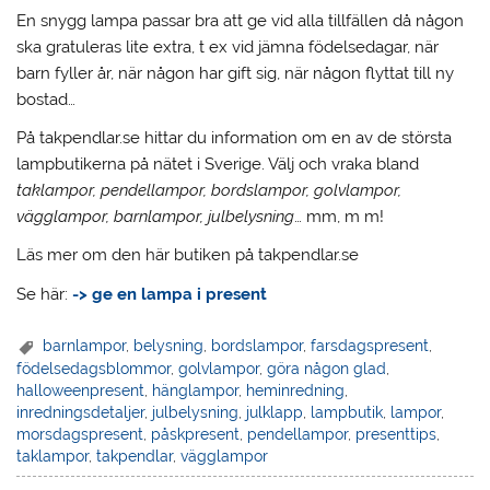
En snygg lampa passar bra att ge vid alla tillfällen då någon
ska gratuleras lite extra, t ex vid jämna födelsedagar, när
barn fyller år, när någon har gift sig, när någon flyttat till ny
bostad…
På takpendlar.se hittar du information om en av de största
lampbutikerna på nätet i Sverige. Välj och vraka bland
taklampor, pendellampor, bordslampor, golvlampor,
vägglampor, barnlampor, julbelysning
… mm, m m!
Läs mer om den här butiken på takpendlar.se
Se här:
-> ge en lampa i present
barnlampor
,
belysning
,
bordslampor
,
farsdagspresent
,
födelsedagsblommor
,
golvlampor
,
göra någon glad
,
halloweenpresent
,
hänglampor
,
heminredning
,
inredningsdetaljer
,
julbelysning
,
julklapp
,
lampbutik
,
lampor
,
morsdagspresent
,
påskpresent
,
pendellampor
,
presenttips
,
taklampor
,
takpendlar
,
vägglampor