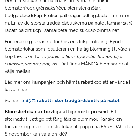
Den här veckan har du chans att fynda höstlökar,
blomsterfröer, grönsaksfröer, blomsterknölar,
trädgårdsredskap, krukor, pallkragar, odlingslådor…. m m, m
m.
En av de största trädgårdsbutikerna på nätet lämnar 15 %
rabatt på ditt köp i samarbete med skickablomma.net.
Förbered dig redan nu för höstens lökplantering! Fynda
blomsterlökar som resulterar i en härlig blomning till våren –
köp t ex lökar för
tulpaner, allium, hyacinter, krokus, liljor,
narcisser, snödroppar, iris
… Det finns MÅNGA blomsorter att
välja mellan!
Läs mer om kampanjen och hämta rabattkod att använda i
kassan här:
Se här:
-> 15 % rabatt i stor trädgårdsbutik på nätet
.
Blomsterlökar är trevliga att ge bort i present
! Ett
alternativ till att ge ett fång färska blommor. Kanske en
förpackning med blomsterlökar till pappa på FARS DAG den
8 november kan vara en idé?