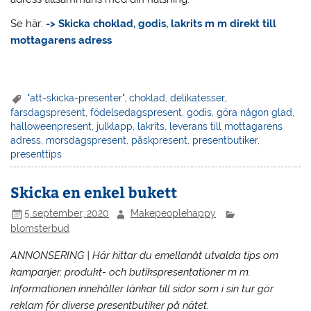
Se här:
-> Skicka choklad, godis, lakrits m m direkt till
mottagarens adress
"att-skicka-presenter"
,
choklad
,
delikatesser
,
farsdagspresent
,
födelsedagspresent
,
godis
,
göra någon glad
,
halloweenpresent
,
julklapp
,
lakrits
,
leverans till mottagarens
adress
,
morsdagspresent
,
påskpresent
,
presentbutiker
,
presenttips
Skicka en enkel bukett
5 september, 2020
Makepeoplehappy
blomsterbud
ANNONSERING | Här hittar du emellanåt utvalda tips om
kampanjer, produkt- och butikspresentationer m m.
Informationen innehåller länkar till sidor som i sin tur gör
reklam för diverse presentbutiker på nätet.