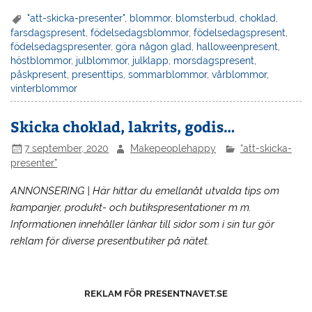
"att-skicka-presenter"
,
blommor
,
blomsterbud
,
choklad
,
farsdagspresent
,
födelsedagsblommor
,
födelsedagspresent
,
födelsedagspresenter
,
göra någon glad
,
halloweenpresent
,
höstblommor
,
julblommor
,
julklapp
,
morsdagspresent
,
påskpresent
,
presenttips
,
sommarblommor
,
vårblommor
,
vinterblommor
Skicka choklad, lakrits, godis…
7 september, 2020
Makepeoplehappy
“att-skicka-
presenter”
ANNONSERING | Här hittar du emellanåt utvalda tips om
kampanjer, produkt- och butikspresentationer m m.
Informationen innehåller länkar till sidor som i sin tur gör
reklam för diverse presentbutiker på nätet.
REKLAM FÖR PRESENTNAVET.SE