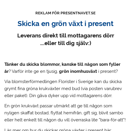
REKLAM FÖR PRESENTNAVET.SE
Skicka en grön växt i present
Leverans direkt till mottagarens dörr
….eller till dig själv:)
Tänker du skicka blommor, kanske till någon som fyller
år
? Varför inte ge en tjusig,
grön inomhusväxt
i present?
Via blomsterförmedlingen Florister i Sverige kan du skicka
grymt fina gröna krukväxter med bud (via posten varubrev
eller paket). Din gåva dyker upp vid mottagarens dörr.
En grön krukväxt passar utmärkt att ge till någon som
nyligen skaffat bostad, flyttat hemifrån, gift sig, blivit sambo
eller helt enkelt till någon du vill överraska lite ”bara-för-att”!
Läs mer om hur du skickar gröna växter i present här: