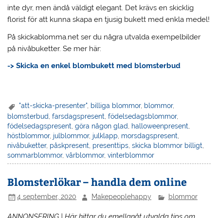
inte dyr, men ändå väldigt elegant. Det krävs en skicklig
florist för att kunna skapa en tjusig bukett med enkla medel!
På skickablomma.net ser du några utvalda exempelbilder
på nivåbuketter. Se mer här:
-> Skicka en enkel blombukett med blomsterbud
"att-skicka-presenter"
,
billiga blommor
,
blommor
,
blomsterbud
,
farsdagspresent
,
födelsedagsblommor
,
födelsedagspresent
,
göra någon glad
,
halloweenpresent
,
höstblommor
,
julblommor
,
julklapp
,
morsdagspresent
,
nivåbuketter
,
påskpresent
,
presenttips
,
skicka blommor billigt
,
sommarblommor
,
vårblommor
,
vinterblommor
Blomsterlökar – handla dem online
4 september, 2020
Makepeoplehappy
blommor
ANNONSERING | Här hittar du emellanåt utvalda tips om