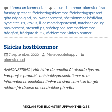
Lämna en kommentar
allium
,
blommor
,
blomsterlökar
,
farsdagspresent
,
födelsedagsblommor
,
födelsedagspresent
,
göra någon glad
,
halloweenpresent
,
höstblommor
,
höstlökar
,
hyacinter
,
iris
,
krokus
,
liljor
,
morsdagspresent
,
narcisser
,
odling
,
påskpresent
,
presenttips
,
snödroppar
,
sommarblommor
,
trädgård
,
trädgårdsbutik
,
vårblommor
,
vinterblommor
Skicka höstblommor
7 september, 2020
Makepeoplehappy
blomsterbud
ANNONSERING | Här hittar du emellanåt utvalda tips om
kampanjer, produkt- och butikspresentationer m m.
Informationen innehåller länkar till sidor som i sin tur gör
reklam för diverse presentbutiker på nätet.
REKLAM FÖR BLOMSTERUPPVAKTNING.SE