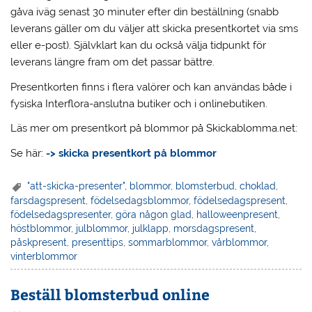
gåva iväg senast 30 minuter efter din beställning (snabb
leverans gäller om du väljer att skicka presentkortet via sms
eller e-post). Självklart kan du också välja tidpunkt för
leverans längre fram om det passar bättre.
Presentkorten finns i flera valörer och kan användas både i
fysiska Interflora-anslutna butiker och i onlinebutiken.
Läs mer om presentkort på blommor på Skickablomma.net:
Se här:
-> skicka presentkort på blommor
"att-skicka-presenter"
,
blommor
,
blomsterbud
,
choklad
,
farsdagspresent
,
födelsedagsblommor
,
födelsedagspresent
,
födelsedagspresenter
,
göra någon glad
,
halloweenpresent
,
höstblommor
,
julblommor
,
julklapp
,
morsdagspresent
,
påskpresent
,
presenttips
,
sommarblommor
,
vårblommor
,
vinterblommor
Beställ blomsterbud online